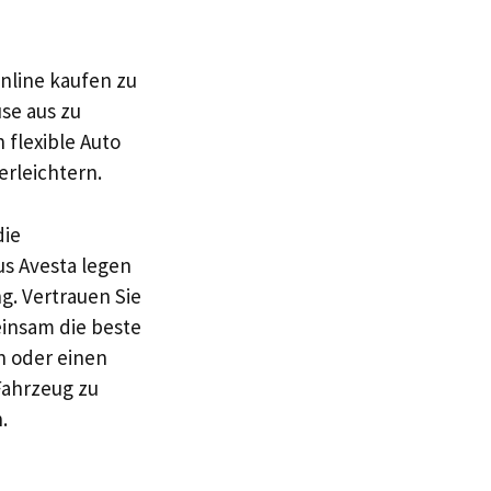
online kaufen zu
se aus zu
 flexible Auto
rleichtern.
die
us Avesta legen
g. Vertrauen Sie
einsam die beste
n oder einen
Fahrzeug zu
.