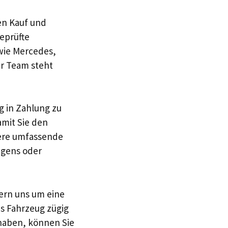
den Kauf und
eprüfte
wie Mercedes,
er Team steht
ug in Zahlung zu
mit Sie den
sere umfassende
agens oder
ern uns um eine
es Fahrzeug zügig
haben, können Sie